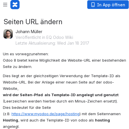
In App öffnen
Seiten URL ändern
Johann Müller
Veröffentlicht in EQ Odoo Wiki
Letzte Aktualisierung: Wed Jan 18 2017
Um es vorwegzunehmen:
Odoo 8 bietet keine Möglichkeit die Website-URL einer bestehenden 
Seite zu ändern.
Dies liegt an der gleichzeitigen Verwendung der Template-ID als 
Website-URL. Bei der Anlage einer neuen Seite auf der odoo-
Website,
wird der Seiten-Pfad 
 als Template-ID angelegt und genutzt
(Leerzeichen werden hierbei durch ein Minus-Zeichen ersetzt).
Dies bedeutet für die Seite 
(z.B. 
https://www.myodoo.de/page/hosting
) mit dem Seitennamen 
Hosting
, wird auch die Template-ID von odoo als 
hosting
angelegt.